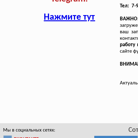
Тел: 7-
Нажмите тут
ВАЖНО
загруже
ваш за
контакт
работу
сайте ф
ВНИМАНИ
Актуаль
Со
Мы в социальных сетях: