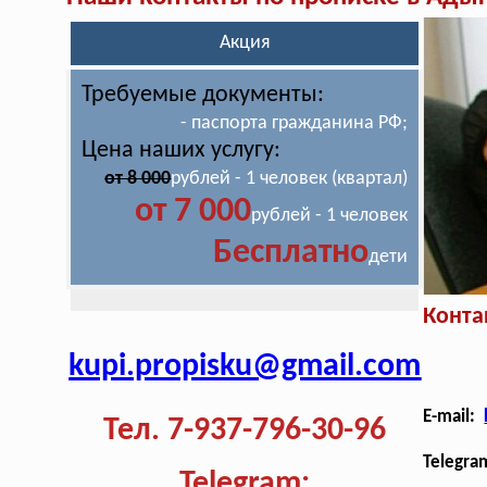
Акция
Требуемые документы:
- паспорта гражданина РФ;
Цена наших услугу:
от 8 000
рублей - 1 человек (квартал)
от 7 000
рублей - 1 человек
Бесплатно
дети
Конта
kupi.propisku@gmail.com
E-mail:
Тел. 7-937-796-30-96
Telegra
Telegram: